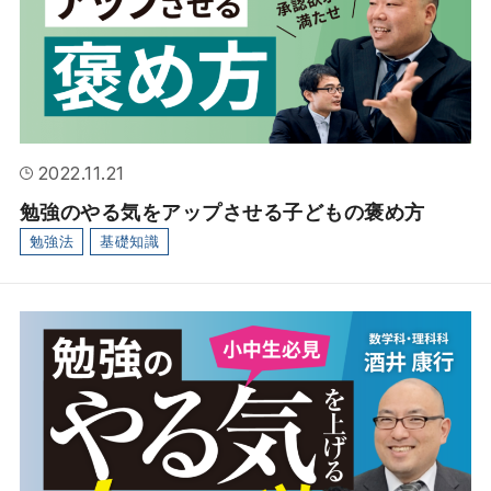
LINE登録で生徒募集の先行情報や
難関公立高校の情報をお届けします。
YouTubeチャンネル
2022.11.21
"難関公立高校への道”
勉強のやる気をアップさせる子どもの褒め方
勉強法
基礎知識
公式note
難関公立高校合格に関する
お役立ちコンテンツを配信中