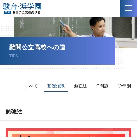
NEW
難関公立高校への道
TIPS
NEW
すべて
基礎知識
勉強法
C問題
学年別
勉強法