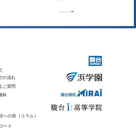
て
での流れ
るご質問
講料
校への道（コラム）
ロード