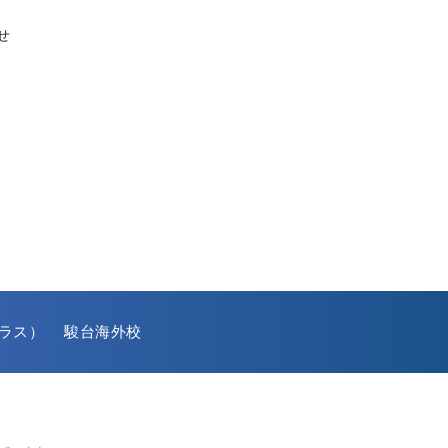
せ
ラス）
駿台海外校