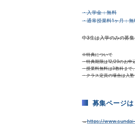
・入学金：無料
・通常授業料1ヶ月：無
中3生は入学のみの募
※特典について
・特典期限は12/29のお申
・授業料無料は3教科まで
・クラス定員の場合は入塾
募集ページは
→
https://www.sundai