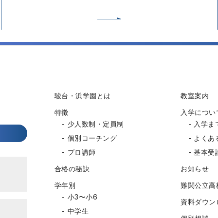
駿台・浜学園とは
教室案内
特徴
入学につい
少人数制・定員制
入学ま
個別コーチング
よくあ
プロ講師
基本受
合格の秘訣
お知らせ
学年別
難関公立高
小3〜小6
資料ダウン
中学生