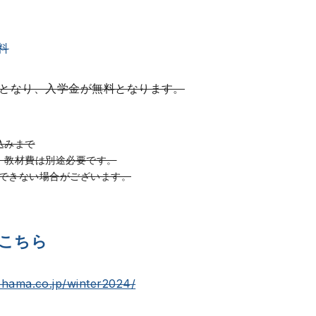
料
集となり、入学金が無料となります。
込みまで
、教材費は別途必要です。
できない場合がございます。
こちら
-hama.co.jp/winter2024/