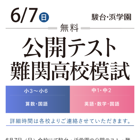
マイページ
資料ダウンロード
お問い合わせ
駿台・浜学園とは
特徴
合格の秘訣
学年別