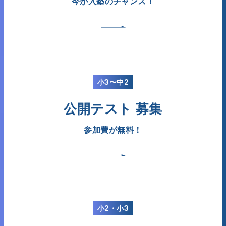
今が入塾のチャンス！
小3〜中2
公開テスト 募集
参加費が無料！
小2・小3