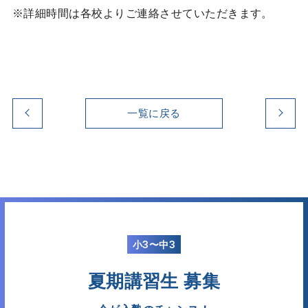
※詳細時間は各校よりご連絡させていただきます。
LINE登録で生徒募集の先行情報や
難関公立高校の情報をお届けします。
YouTubeチャンネル
"難関公立高校への道”
一覧に戻る
公式note
難関公立高校合格に関する
お役立ちコンテンツを配信中
小3〜中3
夏期講習生 募集