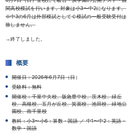
6月7日（日）全校にて駿台・浜学園の公開テスト・難
関高校模試を行います。対象は小3〜中2になります。
実績
※中3の6月は外部模試としてＣ模試の一般受験受付は
致しません。
教室案内
→終了しました。
入学について
お知らせ
概要
開催日：2026年6月7日（日
）
難関公立高校への道（コラム）
受験料：無料
開催校：千里中央校、阪急豊中校、茨木校、緑丘
お問い合わせ
校、高槻校、五月が丘校、箕面校、池田校、緑地公
園校、南千里校
教科：小3〜小6：算数・国語 ／ 中1〜中2：英語・
数学・国語
企業情報
採用情報