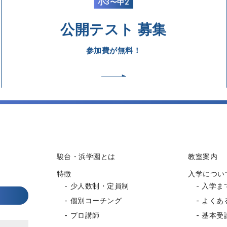
小3〜中2
公開テスト 募集
参加費が無料！
駿台・浜学園とは
教室案内
特徴
入学につい
少人数制・定員制
入学ま
個別コーチング
よくあ
プロ講師
基本受