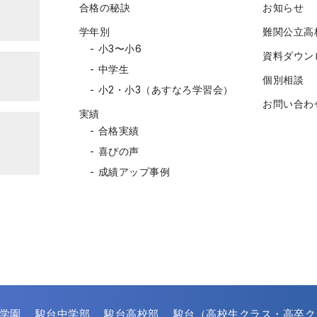
合格の秘訣
お知らせ
学年別
難関公立高
小3〜小6
資料ダウン
中学生
個別相談
小2・小3（あすなろ学習会）
お問い合わ
実績
合格実績
喜びの声
成績アップ事例
学園
駿台中学部
駿台高校部
駿台（高校生クラス・高卒ク