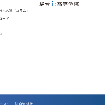
校への道（コラム）
ロード
せ
ラス）
駿台海外校